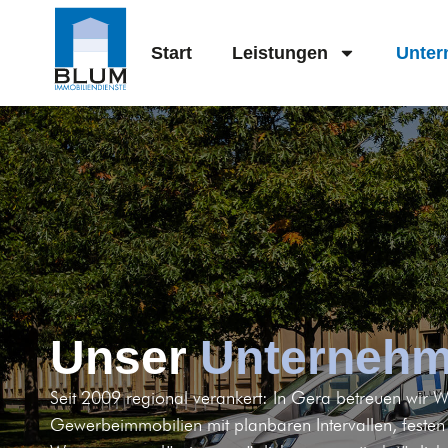
Start
Leistungen
Unte
Unser
Unterneh
Seit 2009 regional verankert: In Gera betreuen wir 
Gewerbeimmobilien mit planbaren Intervallen, feste