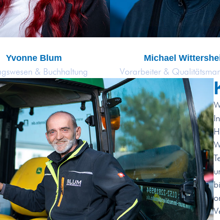
Yvonne Blum
Michael Wittersh
agswesen & Buchhaltung
Vorarbeiter & Qualitätsm
W
I
H
W
T
u
b
o
V