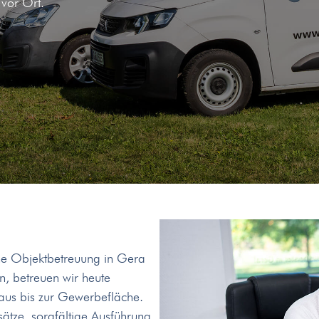
 vor Ort.
che Objektbetreuung in Gera
, betreuen wir heute
aus bis zur Gewerbefläche.
sätze, sorgfältige Ausführung