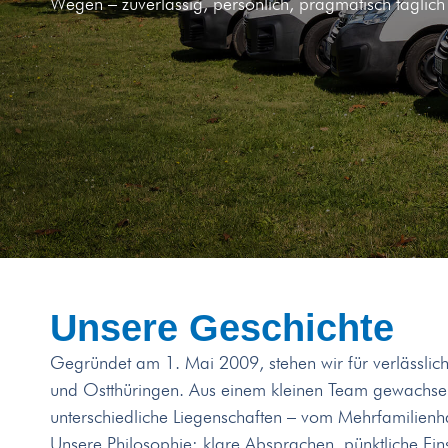
Wegen – zuverlässig, persönlich, pragmatisch täglich
Unsere Geschichte
Gegründet am 1. Mai 2009, stehen wir für verlässli
und Ostthüringen. Aus einem kleinen Team gewachsen
unterschiedliche Liegenschaften – vom Mehrfamilienh
Unsere Philosophie: klare Absprachen, pünktliche Ein