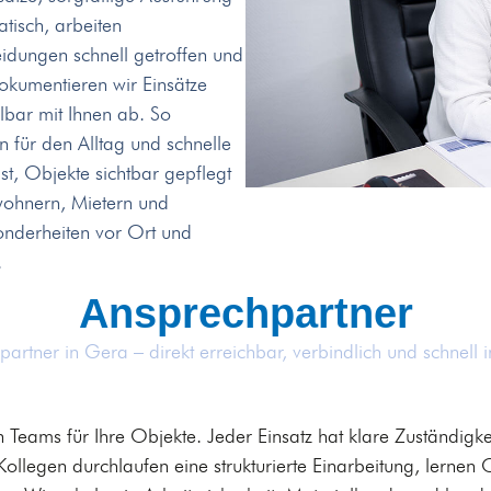
isch, arbeiten
eidungen schnell getroffen und
okumentieren wir Einsätze
bar mit Ihnen ab. So
n für den Alltag und schnelle
ist, Objekte sichtbar gepflegt
wohnern, Mietern und
onderheiten vor Ort und
.
Ansprechpartner
hpartner in Gera – direkt erreichbar, verbindlich und schnell
 Teams für Ihre Objekte. Jeder Einsatz hat klare Zuständigke
legen durchlaufen eine strukturierte Einarbeitung, lernen