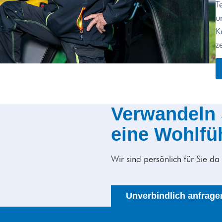
T
u
K
z
Verwandeln S
eine Wohlfü
Wir sind persönlich für Sie da
Unverbindlich anfrage